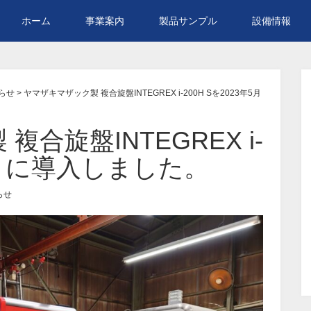
ホーム
事業案内
製品サンプル
設備情報
らせ
>
ヤマザキマザック製 複合旋盤INTEGREX i-200H Sを2023年5月
合旋盤INTEGREX i-
年5月に導入しました。
らせ