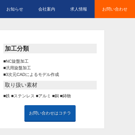
お知らせ
会社案内
求人情報
お問い合わせ
加工分類
■NC旋盤加工
■汎用旋盤加工
■3次元CADによるモデル作成
取り扱い素材
■鉄
■ステンレス
■アルミ
■銅
■鋳物
お問い合わせはコチラ